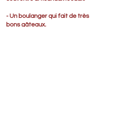
- Un boulanger qui fait de très
bons gâteaux.
Tout près de Dinéault :
- Se promener sur le Menez-
Hom, l'un des points
culminants de la Bretagne. 330
mètres d'altitude, il domine la
baie de douarnenez et la point
de Crozon. Vue
exceptionnelle.
Lieu de départ des avions et
autres OVNI de maquettistes.